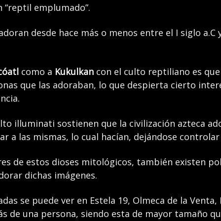
n “reptil emplumado”.
oran desde hace más o menos entre el I siglo a.C y 
cóatl
como a
Kukulkan
con el culto reptiliano es qu
as que las adoraban, lo que despierta cierto interé
ncia.
ulto illuminati sostienen que la civilización azteca 
rar a las mismas, lo cual hacían, dejándose controla
es de estos dioses mitológicos, también existen polí
dorar dichas imágenes.
das se puede ver en Estela 19, Olmeca de la Venta,
rás de una persona, siendo esta de mayor tamaño qu